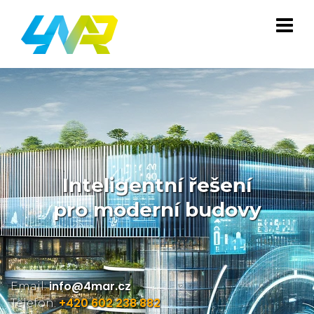
Inteligentní řešení
pro moderní budovy
info@4mar.cz
Email:
+420 602 238 882
Telefon: